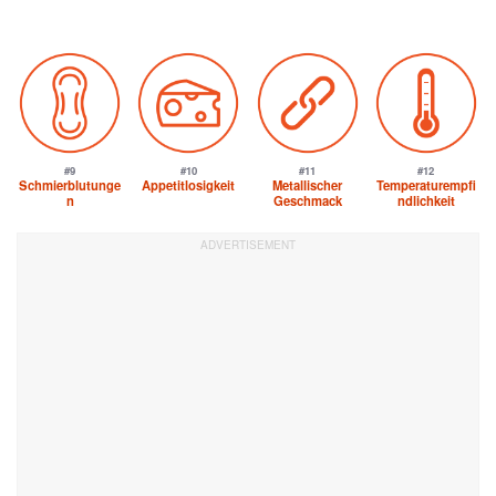
#9
#10
#11
#12
Schmierblutunge
Appetitlosigkeit
Metallischer
Temperaturempfi
n
Geschmack
ndlichkeit