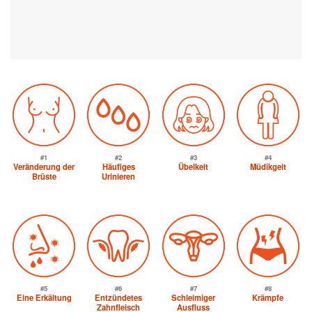
#1
#2
#3
#4
Veränderung der
Häufiges
Übelkeit
Müdikgeit
Brüste
Urinieren
#5
#6
#7
#8
Eine Erkältung
Entzündetes
Schleimiger
Krämpfe
Zahnfleisch
Ausfluss